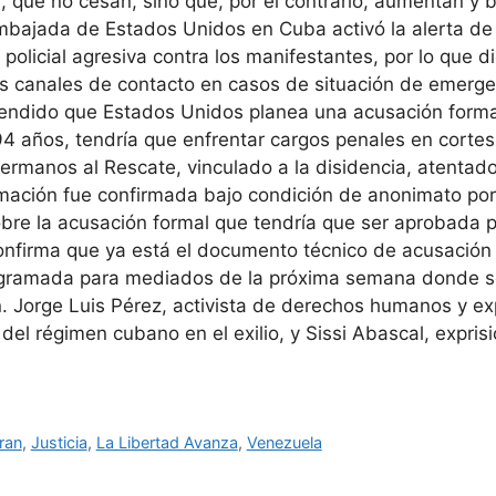
as, que no cesan, sino que, por el contrario, aumentan y
embajada de Estados Unidos en Cuba activó la alerta d
policial agresiva contra los manifestantes, por lo que d
 canales de contacto en casos de situación de emergen
cendido que Estados Unidos planea una acusación formal
 94 años, tendría que enfrentar cargos penales en corte
ermanos al Rescate, vinculado a la disidencia, atentado
mación fue confirmada bajo condición de anonimato por
sobre la acusación formal que tendría que ser aprobada p
firma que ya está el documento técnico de acusación q
gramada para mediados de la próxima semana donde será
n. Jorge Luis Pérez, activista de derechos humanos y exp
r del régimen cubano en el exilio, y Sissi Abascal, expri
Iran
,
Justicia
,
La Libertad Avanza
,
Venezuela