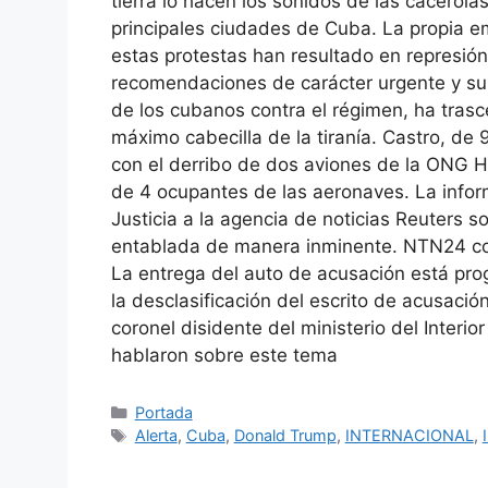
tierra lo hacen los sonidos de las cacerol
principales ciudades de Cuba. La propia 
estas protestas han resultado en represión 
recomendaciones de carácter urgente y sus
de los cubanos contra el régimen, ha tras
máximo cabecilla de la tiranía. Castro, de
con el derribo de dos aviones de la ONG H
de 4 ocupantes de las aeronaves. La infor
Justicia a la agencia de noticias Reuters 
entablada de manera inminente. NTN24 con
La entrega del auto de acusación está pro
la desclasificación del escrito de acusació
coronel disidente del ministerio del Interio
hablaron sobre este tema
Categorías
Portada
Etiquetas
Alerta
,
Cuba
,
Donald Trump
,
INTERNACIONAL
,