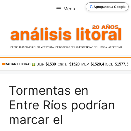
Saltar
G
Agreganos a Google
Menú
al
contenido
$1530
$1520
$1520,4
$1577,3
|
|
|
|
Blue
Oficial
MEP
CCL
RADAR LITORAL
Tormentas en
Entre Ríos podrían
marcar el