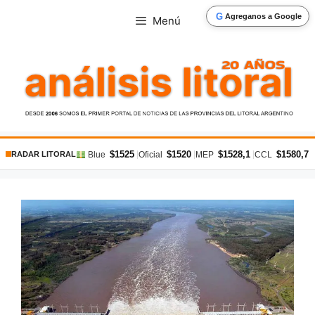
Saltar
G
Agreganos a Google
Menú
al
contenido
$1525
$1520
$1528,1
$1580,7
|
|
|
|
Blue
Oficial
MEP
CCL
RADAR LITORAL