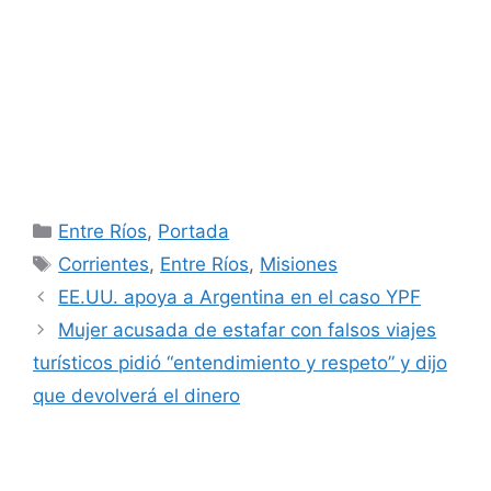
Categorías
Entre Ríos
,
Portada
Etiquetas
Corrientes
,
Entre Ríos
,
Misiones
EE.UU. apoya a Argentina en el caso YPF
Mujer acusada de estafar con falsos viajes
turísticos pidió “entendimiento y respeto” y dijo
que devolverá el dinero