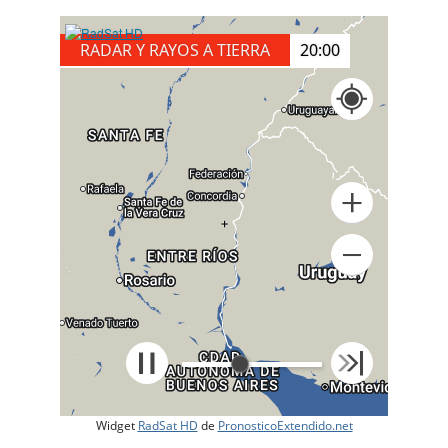
RADAR Y RAYOS A TIERRA
20:10
+
Widget
RadSat HD
de
PronosticoExtendido.net