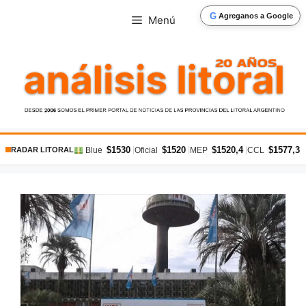
Saltar
G
Agreganos a Google
Menú
al
contenido
$1530
$1520
$1520,4
$1577,3
|
|
|
|
Blue
Oficial
MEP
CCL
RADAR LITORAL