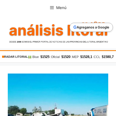
Saltar
Menú
al
contenido
G
Agreganos a Google
$1525
$1520
$1528,1
$1580,7
|
|
|
|
Blue
Oficial
MEP
CCL
RADAR LITORAL