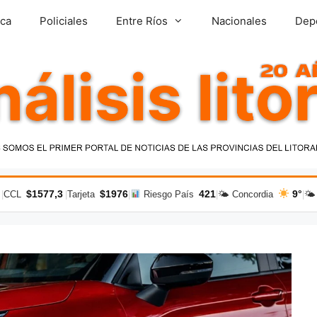
ica
Policiales
Entre Ríos
Nacionales
Dep
$1577,3
$1976
421
9°
|
CCL
|
Tarjeta
|
Riesgo País
|
🌤 Concordia
|
🌤