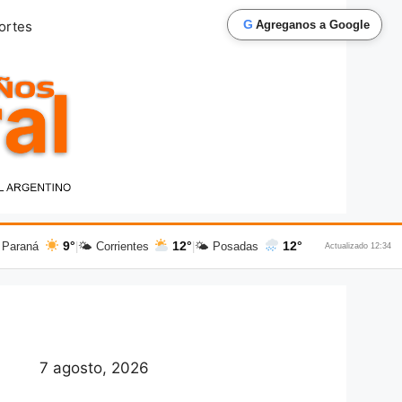
G
ortes
Agreganos a Google
9°
12°
12°
 Paraná
|
🌤 Corrientes
|
🌤 Posadas
Actualizado 12:34
7 agosto, 2026