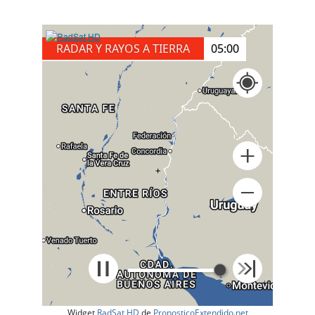
RADAR Y RAYOS A TIERRA
05:00
+
Widget
RadSat HD
de
PronosticoExtendido.net