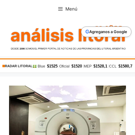
Saltar
Menú
al
contenido
G
Agreganos a Google
$1525
$1520
$1528,1
$1580,7
|
|
|
|
Blue
Oficial
MEP
CCL
RADAR LITORAL