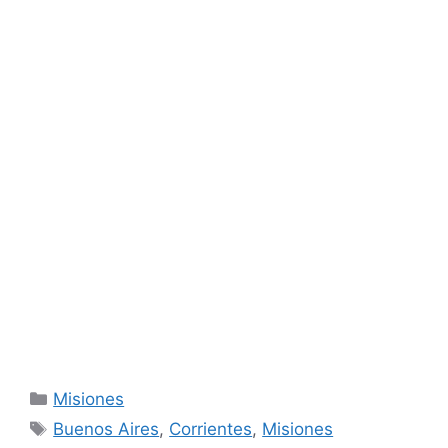
Categorías
Misiones
Etiquetas
Buenos Aires
,
Corrientes
,
Misiones