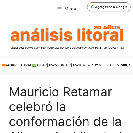
Saltar
G
Agreganos a Google
Menú
al
contenido
$1525
$1520
$1528,1
$1580,7
|
|
|
|
Blue
Oficial
MEP
CCL
RADAR LITORAL
Mauricio Retamar
celebró la
conformación de la