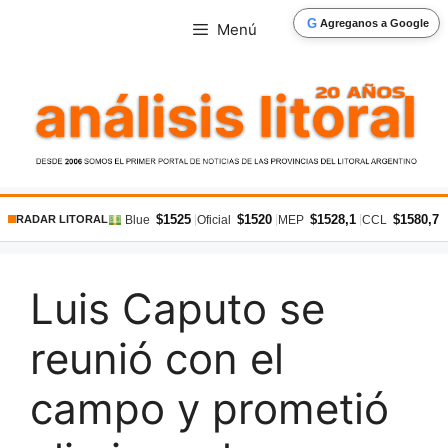
Saltar
G
Agreganos a Google
Menú
al
contenido
$1525
$1520
$1528,1
$1580,7
|
|
|
|
Blue
Oficial
MEP
CCL
RADAR LITORAL
Luis Caputo se
reunió con el
campo y prometió