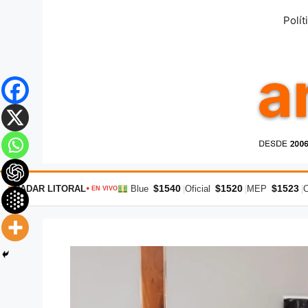
Saltar
Polít
al
contenido
$1540
$1520
$1523
RADAR LITORAL
Blue
|
Oficial
|
MEP
|
● EN VIVO