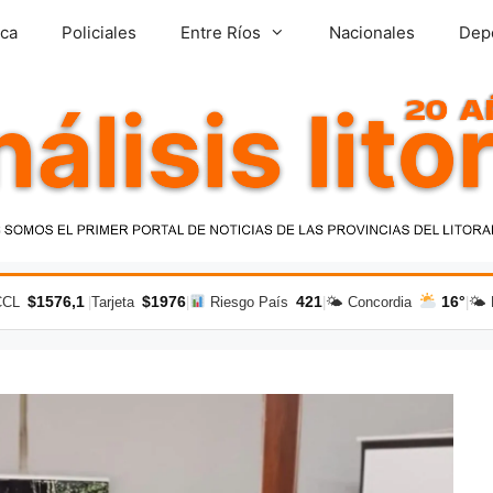
ica
Policiales
Entre Ríos
Nacionales
Dep
$1576,1
$1976
421
16°
CCL
|
Tarjeta
|
Riesgo País
|
🌤 Concordia
|
🌤 