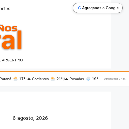
G
ortes
Agreganos a Google
17°
21°
19°
Paraná
|
🌤 Corrientes
|
🌤 Posadas
Actualizado 07:54
6 agosto, 2026