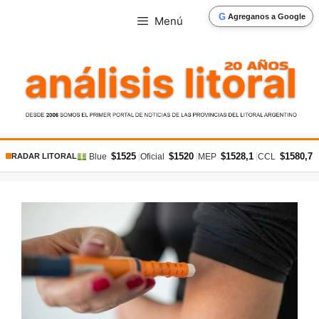
Saltar
G
Agreganos a Google
Menú
al
contenido
$1525
$1520
$1528,1
$1580,7
|
|
|
|
Blue
Oficial
MEP
CCL
RADAR LITORAL