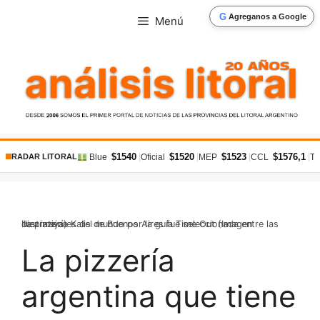
Saltar
G
Agreganos a Google
Menú
al
contenido
$1540
$1520
$1523
$1576,1
|
|
|
|
Blue
Oficial
MEP
CCL
Ta
RADAR LITORAL
La pizzería Kalis de Buenos Aires fue seleccionada entre las diez mejores del mundo por la guía Time Out (Imagen Ilustrativa)
La pizzería
argentina que tiene