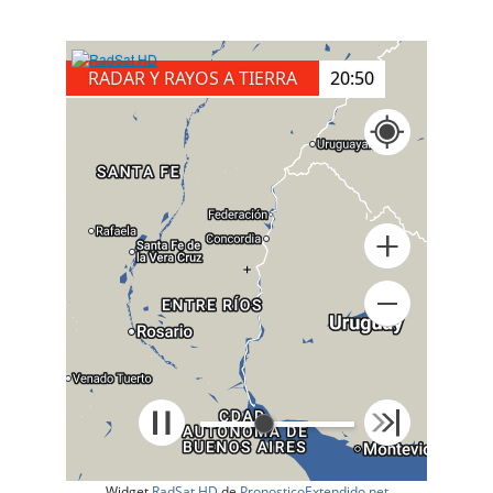
RADAR Y RAYOS A TIERRA
21:00
+
Widget
RadSat HD
de
PronosticoExtendido.net