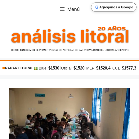
Saltar
G
Agreganos a Google
Menú
al
contenido
$1530
$1520
$1520,4
$1577,3
|
|
|
|
Blue
Oficial
MEP
CCL
RADAR LITORAL