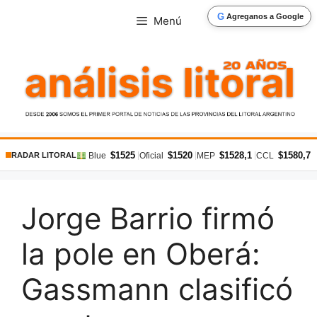
Saltar
G
Agreganos a Google
Menú
al
contenido
$1525
$1520
$1528,1
$1580,7
|
|
|
|
Blue
Oficial
MEP
CCL
RADAR LITORAL
Jorge Barrio firmó
la pole en Oberá:
Gassmann clasificó