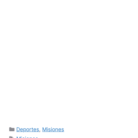
Categorías
Deportes
,
Misiones
Etiquetas