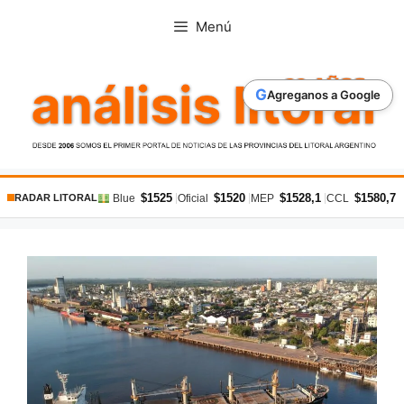
Saltar
Menú
al
contenido
G
Agreganos a Google
$1525
$1520
$1528,1
$1580,7
|
|
|
|
Blue
Oficial
MEP
CCL
RADAR LITORAL