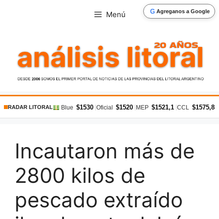
Saltar
G
Agreganos a Google
Menú
al
contenido
$1530
$1520
$1521,1
$1575,8
|
|
|
|
Blue
Oficial
MEP
CCL
RADAR LITORAL
Incautaron más de
2800 kilos de
pescado extraído