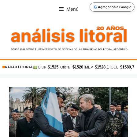
Saltar
G
Agreganos a Google
Menú
al
contenido
$1525
$1520
$1528,1
$1580,7
|
|
|
|
Blue
Oficial
MEP
CCL
RADAR LITORAL