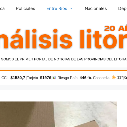
ica
Policiales
Entre Ríos
Nacionales
Dep
$1580,7
$1976
446
11°
|
CCL
|
Tarjeta
|
Riesgo País
|
🌤 Concordia
|
