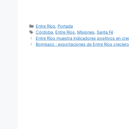
Categorías
Entre Ríos
,
Portada
Etiquetas
Córdoba
,
Entre Ríos
,
Misiones
,
Santa Fé
Entre Ríos muestra indicadores positivos en crec
Bombazo : exportaciones de Entre Ríos crecieron