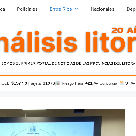
ica
Policiales
Entre Ríos
Nacionales
Dep
$1577,3
$1976
421
9°
|
CCL
|
Tarjeta
|
Riesgo País
|
🌤 Concordia
|
🌤