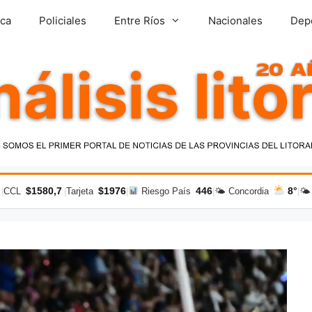
ica
Policiales
Entre Ríos
Nacionales
Dep
$1580,7
$1976
446
8°
|
CCL
|
Tarjeta
|
Riesgo País
|
🌤 Concordia
|
🌤