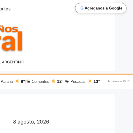
G
ortes
Agreganos a Google
8°
12°
13°
 Paraná
|
🌤 Corrientes
|
🌤 Posadas
Actualizado 10:13
8 agosto, 2026