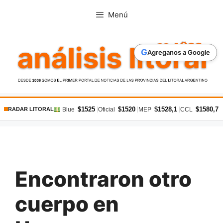
Saltar
Menú
al
contenido
G
Agreganos a Google
$1525
$1520
$1528,1
$1580,7
|
|
|
|
Blue
Oficial
MEP
CCL
RADAR LITORAL
Encontraron otro
cuerpo en