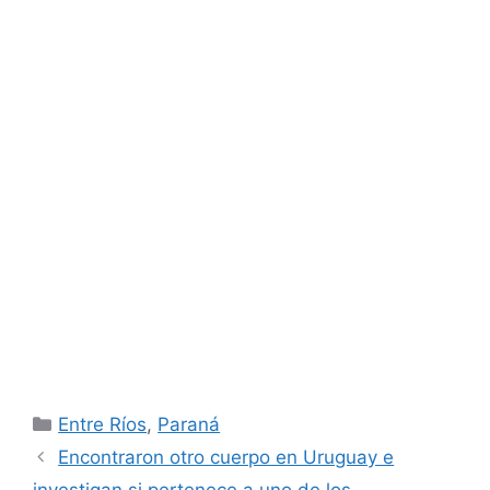
Categorías
Entre Ríos
,
Paraná
Encontraron otro cuerpo en Uruguay e
investigan si pertenece a uno de los