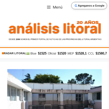
Saltar
G
Agreganos a Google
Menú
al
contenido
$1525
$1520
$1528,1
$1580,7
|
|
|
|
Blue
Oficial
MEP
CCL
RADAR LITORAL