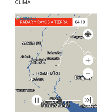
CLIMA
RADAR Y RAYOS A TIERRA
04:20
+