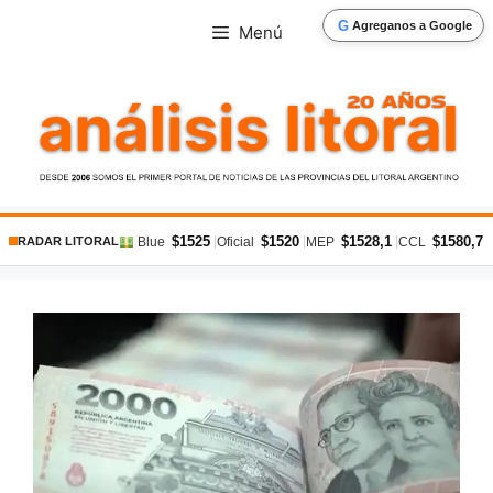
Saltar
G
Agreganos a Google
Menú
al
contenido
$1525
$1520
$1528,1
$1580,7
|
|
|
|
Blue
Oficial
MEP
CCL
RADAR LITORAL