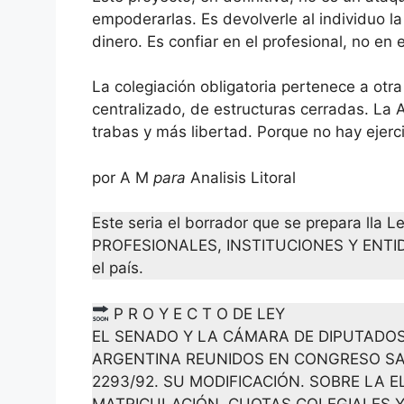
empoderarlas. Es devolverle al individuo l
dinero. Es confiar en el profesional, no en 
La colegiación obligatoria pertenece a otr
centralizado, de estructuras cerradas. La
trabas y más libertad. Porque no hay ejercic
por A M
para
Analisis Litoral
Este seria el borrador que se prepara l
PROFESIONALES, INSTITUCIONES Y ENTI
el país.
P R O Y E C T O DE LEY
EL SENADO Y LA CÁMARA DE DIPUTADOS
ARGENTINA REUNIDOS EN CONGRESO SA
2293/92. SU MODIFICACIÓN. SOBRE LA 
MATRICULACIÓN, CUOTAS COLEGIALES Y