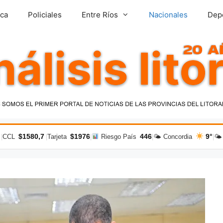
ica
Policiales
Entre Ríos
Nacionales
Dep
$1580,7
$1976
446
9°
|
CCL
|
Tarjeta
|
Riesgo País
|
🌤 Concordia
|
🌤