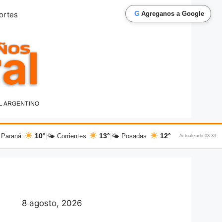
G
ortes
Agreganos a Google
10°
13°
12°
 Paraná
|
🌤 Corrientes
|
🌤 Posadas
Actualizado 03:33
8 agosto, 2026