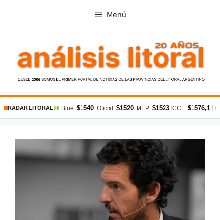
Saltar
Menú
al
contenido
$1540
$1520
$1523
$1576,1
|
|
|
|
Blue
Oficial
MEP
CCL
Ta
RADAR LITORAL