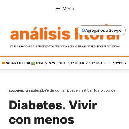
Saltar
Menú
al
contenido
G
Agreganos a Google
$1525
$1520
$1528,1
$1580,7
|
|
|
|
Blue
Oficial
MEP
CCL
RADAR LITORAL
Los ejercicios después de comer pueden mitigar los picos de azúcar en sangre. (DPA)
Diabetes. Vivir
con menos