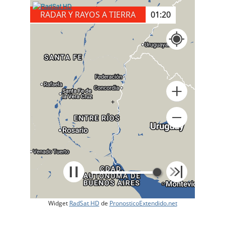
RADAR Y RAYOS A TIERRA
01:20
+
Widget
RadSat HD
de
PronosticoExtendido.net