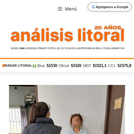
Saltar
G
Agreganos a Google
Menú
al
contenido
$1530
$1520
$1521,1
$1575,8
|
|
|
|
Blue
Oficial
MEP
CCL
RADAR LITORAL