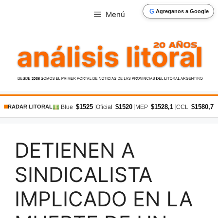
Saltar
G
Agreganos a Google
Menú
al
contenido
$1525
$1520
$1528,1
$1580,7
|
|
|
|
Blue
Oficial
MEP
CCL
RADAR LITORAL
DETIENEN A
SINDICALISTA
IMPLICADO EN LA