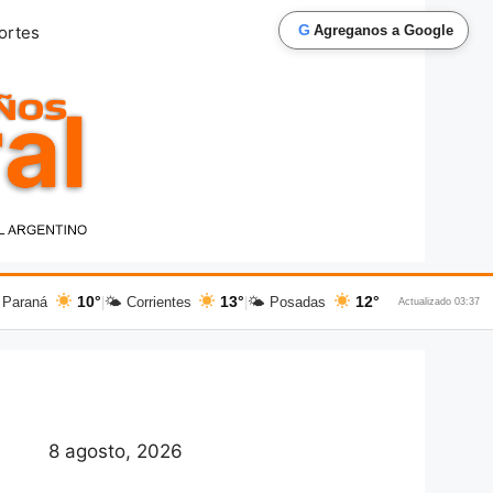
G
ortes
Agreganos a Google
10°
13°
12°
 Paraná
|
🌤 Corrientes
|
🌤 Posadas
Actualizado 03:37
8 agosto, 2026