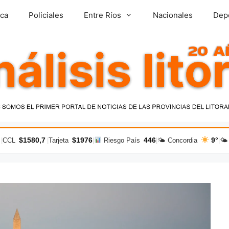
ica
Policiales
Entre Ríos
Nacionales
Dep
$1580,7
$1976
446
9°
|
CCL
|
Tarjeta
|
Riesgo País
|
🌤 Concordia
|
🌤