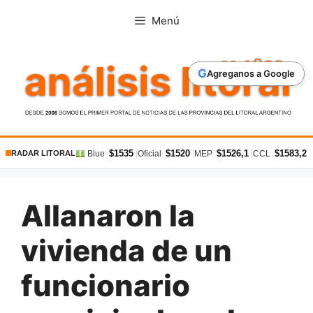
Saltar
Menú
al
contenido
G
Agreganos a Google
$1535
$1520
$1526,1
$1583,2
|
|
|
|
Blue
Oficial
MEP
CCL
RADAR LITORAL
Allanaron la
vivienda de un
funcionario