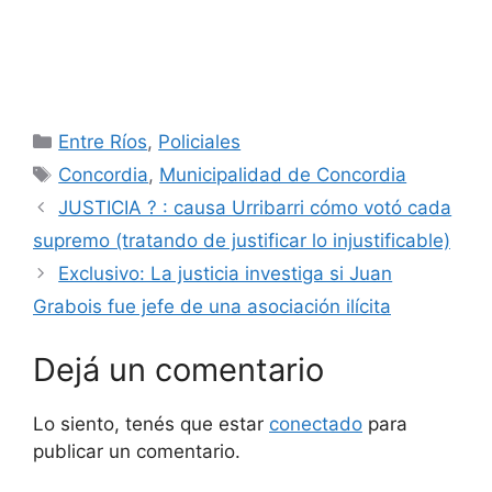
Categorías
Entre Ríos
,
Policiales
Etiquetas
Concordia
,
Municipalidad de Concordia
JUSTICIA ? : causa Urribarri cómo votó cada
supremo (tratando de justificar lo injustificable)
Exclusivo: La justicia investiga si Juan
Grabois fue jefe de una asociación ilícita
Dejá un comentario
Lo siento, tenés que estar
conectado
para
publicar un comentario.