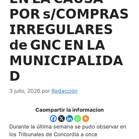
𝗣𝗢𝗥 𝘀/𝗖𝗢𝗠𝗣𝗥𝗔𝗦
𝗜𝗥𝗥𝗘𝗚𝗨𝗟𝗔𝗥𝗘𝗦
𝗱𝗲 𝗚𝗡𝗖 𝗘𝗡 𝗟𝗔
𝗠𝗨𝗡𝗜𝗖𝗜𝗣𝗔𝗟𝗜𝗗𝗔
𝗗
3 julio, 2026
por
Redacción
Caompartir la informacion
Durante la última semana se pudo observar en
los Tribunales de Concordia a once