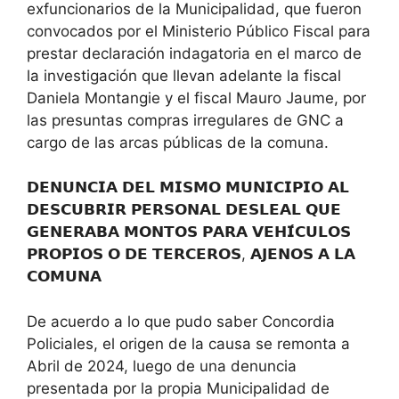
exfuncionarios de la Municipalidad, que fueron
convocados por el Ministerio Público Fiscal para
prestar declaración indagatoria en el marco de
la investigación que llevan adelante la fiscal
Daniela Montangie y el fiscal Mauro Jaume, por
las presuntas compras irregulares de GNC a
cargo de las arcas públicas de la comuna.
𝗗𝗘𝗡𝗨𝗡𝗖𝗜𝗔 𝗗𝗘𝗟 𝗠𝗜𝗦𝗠𝗢 𝗠𝗨𝗡𝗜𝗖𝗜𝗣𝗜𝗢 𝗔𝗟
𝗗𝗘𝗦𝗖𝗨𝗕𝗥𝗜𝗥 𝗣𝗘𝗥𝗦𝗢𝗡𝗔𝗟 𝗗𝗘𝗦𝗟𝗘𝗔𝗟 𝗤𝗨𝗘
𝗚𝗘𝗡𝗘𝗥𝗔𝗕𝗔 𝗠𝗢𝗡𝗧𝗢𝗦 𝗣𝗔𝗥𝗔 𝗩𝗘𝗛𝗜́𝗖𝗨𝗟𝗢𝗦
𝗣𝗥𝗢𝗣𝗜𝗢𝗦 𝗢 𝗗𝗘 𝗧𝗘𝗥𝗖𝗘𝗥𝗢𝗦, 𝗔𝗝𝗘𝗡𝗢𝗦 𝗔 𝗟𝗔
𝗖𝗢𝗠𝗨𝗡𝗔
De acuerdo a lo que pudo saber Concordia
Policiales, el origen de la causa se remonta a
Abril de 2024, luego de una denuncia
presentada por la propia Municipalidad de