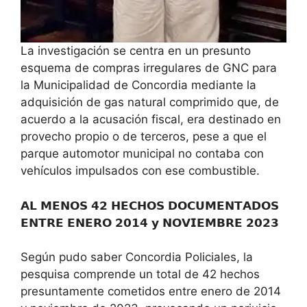
La investigación se centra en un presunto
esquema de compras irregulares de GNC para
la Municipalidad de Concordia mediante la
adquisición de gas natural comprimido que, de
acuerdo a la acusación fiscal, era destinado en
provecho propio o de terceros, pese a que el
parque automotor municipal no contaba con
vehículos impulsados con ese combustible.
𝗔𝗟 𝗠𝗘𝗡𝗢𝗦 𝟰𝟮 𝗛𝗘𝗖𝗛𝗢𝗦 𝗗𝗢𝗖𝗨𝗠𝗘𝗡𝗧𝗔𝗗𝗢𝗦
𝗘𝗡𝗧𝗥𝗘 𝗘𝗡𝗘𝗥𝗢 𝟮𝟬𝟭𝟰 𝘆 𝗡𝗢𝗩𝗜𝗘𝗠𝗕𝗥𝗘 𝟮𝟬𝟮𝟯
Según pudo saber Concordia Policiales, la
pesquisa comprende un total de 42 hechos
presuntamente cometidos entre enero de 2014