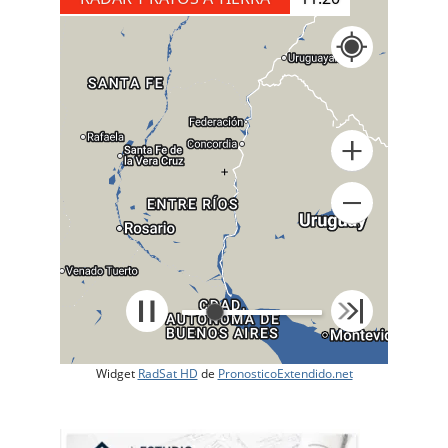
+
Widget
RadSat HD
de
PronosticoExtendido.net