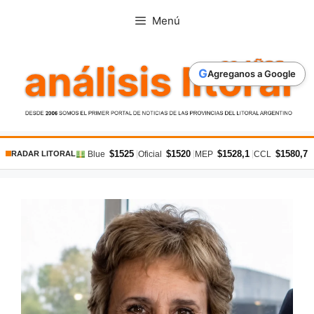
Saltar
Menú
al
contenido
G
Agreganos a Google
$1525
$1520
$1528,1
$1580,7
|
|
|
|
Blue
Oficial
MEP
CCL
RADAR LITORAL