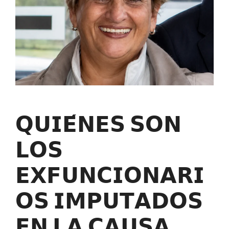
𝗤𝗨𝗜𝗘́𝗡𝗘𝗦 𝗦𝗢𝗡
𝗟𝗢𝗦
𝗘𝗫𝗙𝗨𝗡𝗖𝗜𝗢𝗡𝗔𝗥𝗜
𝗢𝗦 𝗜𝗠𝗣𝗨𝗧𝗔𝗗𝗢𝗦
𝗘𝗡 𝗟𝗔 𝗖𝗔𝗨𝗦𝗔