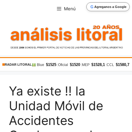
Saltar
G
Agreganos a Google
Menú
al
contenido
$1525
$1520
$1528,1
$1580,7
|
|
|
|
Blue
Oficial
MEP
CCL
RADAR LITORAL
Ya existe !! la
Unidad Móvil de
Accidentes