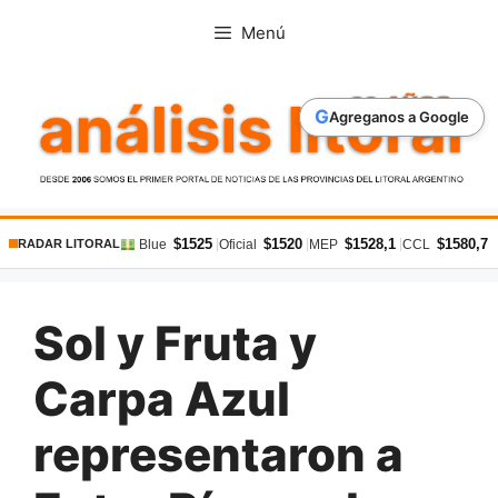
Saltar
Menú
al
contenido
G
Agreganos a Google
$1525
$1520
$1528,1
$1580,7
|
|
|
|
Blue
Oficial
MEP
CCL
RADAR LITORAL
Sol y Fruta y
Carpa Azul
representaron a