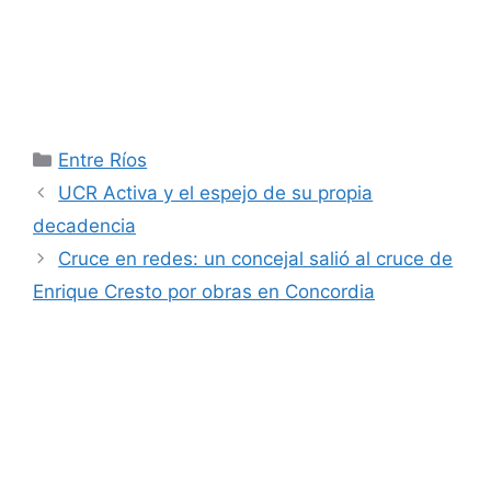
Categorías
Entre Ríos
UCR Activa y el espejo de su propia
decadencia
Cruce en redes: un concejal salió al cruce de
Enrique Cresto por obras en Concordia