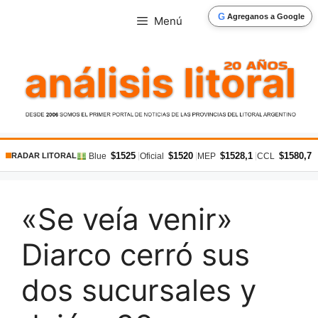
Saltar
G
Agreganos a Google
Menú
al
contenido
$1525
$1520
$1528,1
$1580,7
|
|
|
|
Blue
Oficial
MEP
CCL
RADAR LITORAL
«Se veía venir»
Diarco cerró sus
dos sucursales y