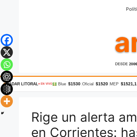
Saltar
Polít
al
contenido
$1530
$1520
$1521,1
RADAR LITORAL
Blue
|
Oficial
|
MEP
● EN VIVO
Rige un alerta am
en Corrientes: h