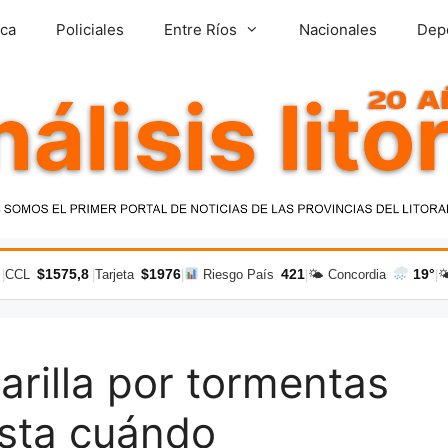
ica
Policiales
Entre Ríos
Nacionales
Dep
$1575,8
$1976
421
19°
|
CCL
|
Tarjeta
|
Riesgo País
|
🌤 Concordia
|

arilla por tormentas
asta cuándo