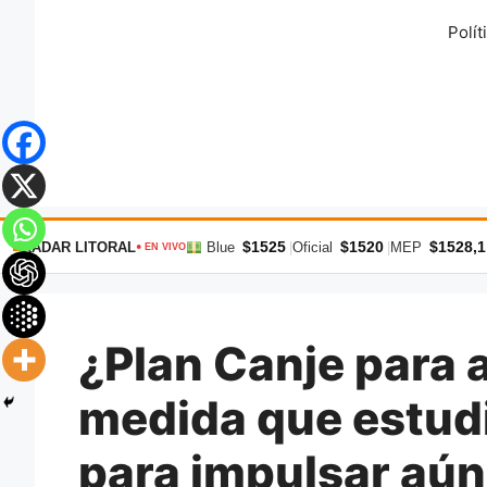
Saltar
Polít
al
contenido
$1525
$1520
$1528,1
RADAR LITORAL
Blue
|
Oficial
|
MEP
● EN VIVO
¿Plan Canje para a
medida que estudi
para impulsar aún