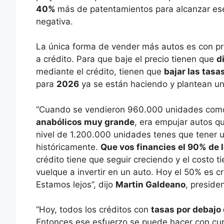
40%
más de patentamientos para alcanzar ese
negativa.
La única forma de vender más autos es con pr
a crédito. Para que baje el precio tienen que
d
mediante el crédito, tienen que
bajar las tasa
para
2026
ya se están haciendo y plantean u
“Cuando se vendieron 960.000 unidades como 
anabólicos muy grande
, era empujar autos qu
nivel de 1.200.000 unidades tenes que tener un
históricamente.
Que vos financies el 90% de 
crédito tiene que seguir creciendo y el costo t
vuelque a invertir en un auto. Hoy el 50% es cr
Estamos lejos”, dijo
Martin Galdeano
, preside
“Hoy, todos los créditos con
tasas por debajo
Entonces ese esfuerzo se puede hacer con cup