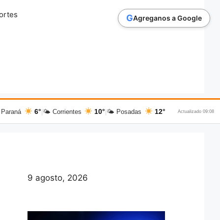
ortes
G
Agreganos a Google
6°
10°
12°
 Paraná
|
🌤 Corrientes
|
🌤 Posadas
Actualizado 09:08
9 agosto, 2026