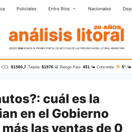
ica
Policiales
Entre Ríos
Nacionales
Dep
$1580,7
$1976
451
5°
|
CCL
|
Tarjeta
|
Riesgo País
|
🌤 Concordia
|
🌤
utos?: cuál es la
an en el Gobierno
 más las ventas de 0