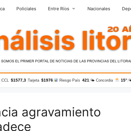
ica
Policiales
Entre Ríos
Nacionales
Dep
$1577,3
$1976
421
15°
|
CCL
|
Tarjeta
|
Riesgo País
|
🌤 Concordia
|

cia agravamiento
adece