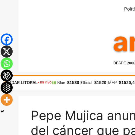
Saltar
Polít
al
contenido
$1530
$1520
$1520,4
RADAR LITORAL
Blue
|
Oficial
|
MEP
● EN VIVO
Pepe Mujica anun
del cáncer que p