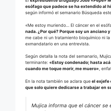
El
expresidente uruguayo José «Pepe» Mu
esófago que padece se ha extendido al hí
según informó el semanario Búsqueda este
«Me estoy muriendo… El cáncer en el esóf
nada. ¿Por qué? Porque soy un anciano 
me cabe ni un tratamiento bioquímico ni la 
exmandatario en una entrevista.
Según detalla la nota del semanario, Mujica
terminante:
«Estoy condenado; hasta acá 
cuando me toque morir, me muero»
, enfa
En la nota también se aclara que
el exjefe
que solo quiere dedicarse a trabajar en 
Mujica informa que el cáncer se 