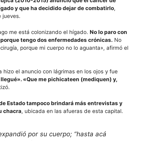
jica (2010-2015) anunció que el cáncer de
gado y que ha decidido dejar de combatirlo
,
 jueves.
ago me está colonizando el hígado.
No lo paro con
y porque tengo dos enfermedades crónicas.
No
cirugía, porque mi cuerpo no lo aguanta», afirmó el
 hizo el anuncio con lágrimas en los ojos y fue
llegué». «Que me pichicateen (mediquen) y,
tizó.
 de Estado tampoco brindará más entrevistas y
su chacra
, ubicada en las afueras de esta capital.
expandió por su cuerpo; “hasta acá