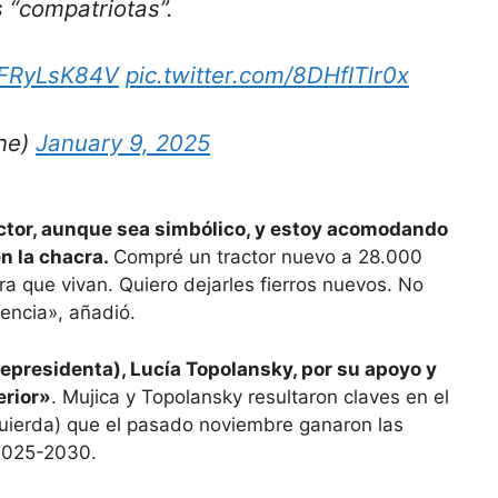
s “compatriotas”.
/KFRyLsK84V
pic.twitter.com/8DHfITlr0x
ne)
January 9, 2025
actor, aunque sea simbólico, y estoy acomodando
en la chacra.
Compré un tractor nuevo a 28.000
ra que vivan. Quiero dejarles fierros nuevos. No
dencia», añadió.
epresidenta), Lucía Topolansky, por su apoyo y
erior»
. Mujica y Topolansky resultaron claves en el
zquierda) que el pasado noviembre ganaron las
 2025-2030.