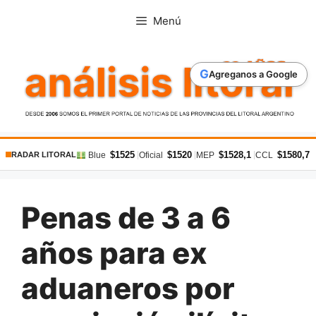
Saltar
Menú
al
contenido
G
Agreganos a Google
$1525
$1520
$1528,1
$1580,7
|
|
|
|
Blue
Oficial
MEP
CCL
RADAR LITORAL
Penas de 3 a 6
años para ex
aduaneros por