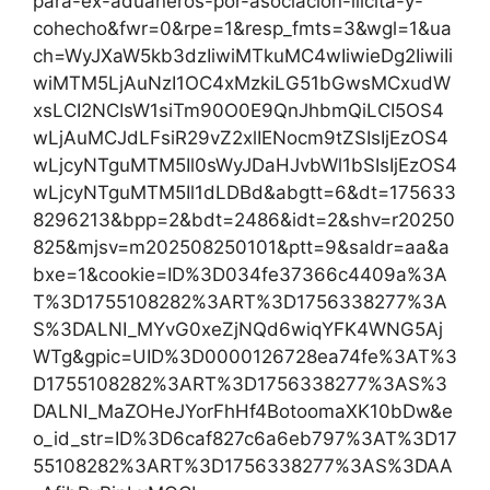
para-ex-aduaneros-por-asociacion-ilicita-y-
cohecho&fwr=0&rpe=1&resp_fmts=3&wgl=1&ua
ch=WyJXaW5kb3dzIiwiMTkuMC4wIiwieDg2IiwiIi
wiMTM5LjAuNzI1OC4xMzkiLG51bGwsMCxudW
xsLCI2NCIsW1siTm90O0E9QnJhbmQiLCI5OS4
wLjAuMCJdLFsiR29vZ2xlIENocm9tZSIsIjEzOS4
wLjcyNTguMTM5Il0sWyJDaHJvbWl1bSIsIjEzOS4
wLjcyNTguMTM5Il1dLDBd&abgtt=6&dt=175633
8296213&bpp=2&bdt=2486&idt=2&shv=r20250
825&mjsv=m202508250101&ptt=9&saldr=aa&a
bxe=1&cookie=ID%3D034fe37366c4409a%3A
T%3D1755108282%3ART%3D1756338277%3A
S%3DALNI_MYvG0xeZjNQd6wiqYFK4WNG5Aj
WTg&gpic=UID%3D0000126728ea74fe%3AT%3
D1755108282%3ART%3D1756338277%3AS%3
DALNI_MaZOHeJYorFhHf4BotoomaXK10bDw&e
o_id_str=ID%3D6caf827c6a6eb797%3AT%3D17
55108282%3ART%3D1756338277%3AS%3DAA