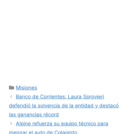
Categorías
Misiones
Banco de Corrientes: Laura Sprovieri
defendió la solvencia de la entidad y destacó
las ganancias récord
Alpine refuerza su equipo técnico para
mejorar el auto de Colapinto