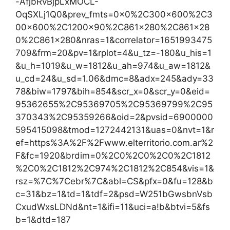
-AfjbRvBjpLxMOCL-
OqSXLj1Q0&prev_fmts=0x0%2C300x600%2C3
00x600%2C1200x90%2C861x280%2C861x28
0%2C861x280&nras=1&correlator=1651993475
709&frm=20&pv=1&rplot=4&u_tz=-180&u_his=1
&u_h=1019&u_w=1812&u_ah=974&u_aw=1812&
u_cd=24&u_sd=1.06&dmc=8&adx=245&ady=33
78&biw=1797&bih=854&scr_x=0&scr_y=0&eid=
95362655%2C95369705%2C95369799%2C95
370343%2C95359266&oid=2&pvsid=6900000
595415098&tmod=1272442131&uas=0&nvt=1&r
ef=https%3A%2F%2Fwww.elterritorio.com.ar%2
F&fc=1920&brdim=0%2C0%2C0%2C0%2C1812
%2C0%2C1812%2C974%2C1812%2C854&vis=1&
rsz=%7C%7Cebr%7C&abl=CS&pfx=0&fu=128&b
c=31&bz=1&td=1&tdf=2&psd=W251bGwsbnVsb
CxudWxsLDNd&nt=1&ifi=11&uci=a!b&btvi=5&fs
b=1&dtd=187