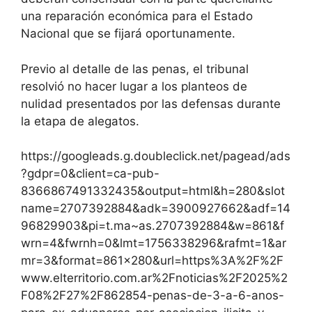
una reparación económica para el Estado
Nacional que se fijará oportunamente.
Previo al detalle de las penas, el tribunal
resolvió no hacer lugar a los planteos de
nulidad presentados por las defensas durante
la etapa de alegatos.
https://googleads.g.doubleclick.net/pagead/ads
?gdpr=0&client=ca-pub-
8366867491332435&output=html&h=280&slot
name=2707392884&adk=3900927662&adf=14
96829903&pi=t.ma~as.2707392884&w=861&f
wrn=4&fwrnh=0&lmt=1756338296&rafmt=1&ar
mr=3&format=861×280&url=https%3A%2F%2F
www.elterritorio.com.ar%2Fnoticias%2F2025%2
F08%2F27%2F862854-penas-de-3-a-6-anos-