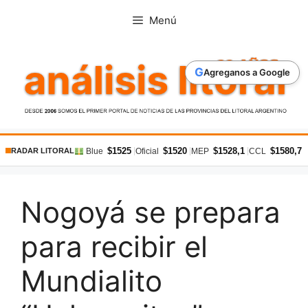
Saltar
Menú
al
contenido
G
Agreganos a Google
$1525
$1520
$1528,1
$1580,7
|
|
|
|
Blue
Oficial
MEP
CCL
RADAR LITORAL
Nogoyá se prepara
para recibir el
Mundialito