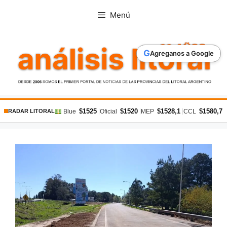
Saltar
Menú
al
contenido
G
Agreganos a Google
$1525
$1520
$1528,1
$1580,7
|
|
|
|
Blue
Oficial
MEP
CCL
RADAR LITORAL