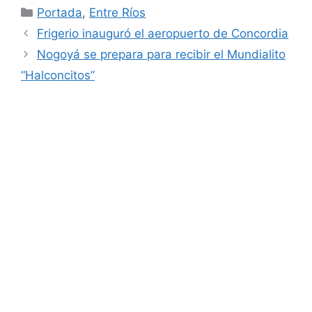
Categorías
Portada
,
Entre Ríos
Frigerio inauguró el aeropuerto de Concordia
Nogoyá se prepara para recibir el Mundialito
“Halconcitos”