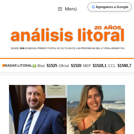
Saltar
G
Agreganos a Google
Menú
al
contenido
$1525
$1520
$1528,1
$1580,7
|
|
|
|
Blue
Oficial
MEP
CCL
RADAR LITORAL