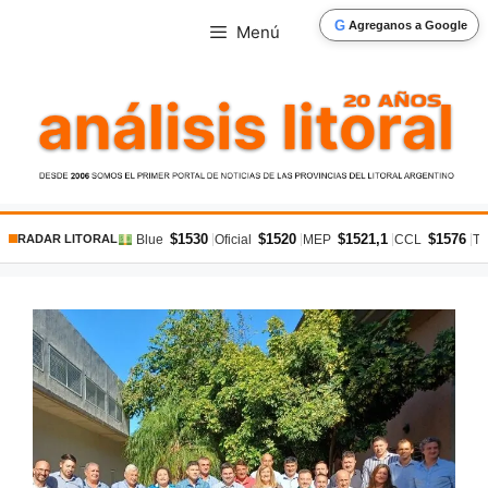
Saltar
G
Agreganos a Google
Menú
al
contenido
$1530
$1520
$1521,1
$1576
|
|
|
|
Blue
Oficial
MEP
CCL
Ta
RADAR LITORAL