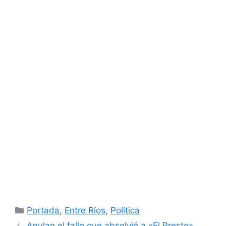
Categorías
Portada
,
Entre Ríos
,
Política
Anulan el fallo que absolvió a «El Presto»