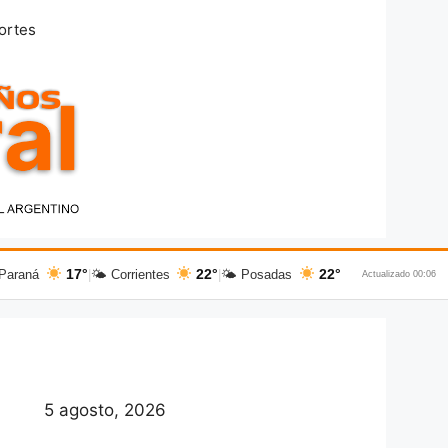
ortes
17°
22°
22°
Paraná
|
🌤 Corrientes
|
🌤 Posadas
Actualizado 00:06
5 agosto, 2026