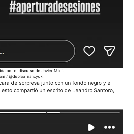
a por el discurso de Javier Milei.
ram / @duplaa_nancyok.
 cara de sorpresa junto con un fondo negro y el
 esto compartió un escrito de Leandro Santoro,