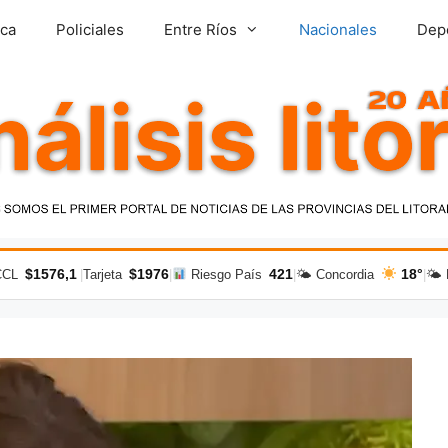
ica
Policiales
Entre Ríos
Nacionales
Dep
$1576,1
$1976
421
18°
CCL
|
Tarjeta
|
Riesgo País
|
🌤 Concordia
|
🌤 