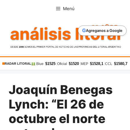
Saltar
Menú
al
contenido
G
Agreganos a Google
$1525
$1520
$1528,1
$1580,7
|
|
|
|
Blue
Oficial
MEP
CCL
RADAR LITORAL
Joaquín Benegas
Lynch: “El 26 de
octubre el norte