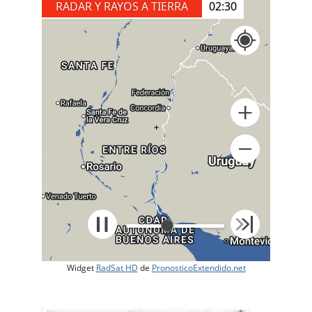
RADAR Y RAYOS A TIERRA
02:40
+
Widget
RadSat HD
de
PronosticoExtendido.net