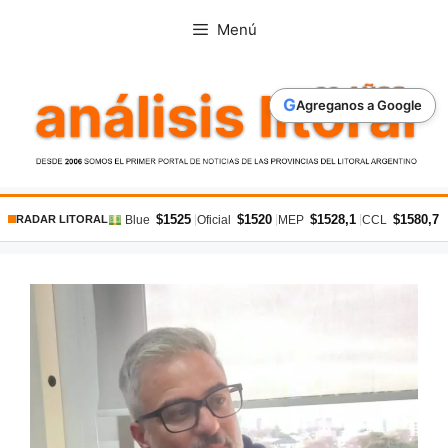
Saltar
Menú
al
contenido
G
Agreganos a Google
$1525
$1520
$1528,1
$1580,7
|
|
|
|
Blue
Oficial
MEP
CCL
RADAR LITORAL