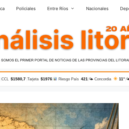
ica
Policiales
Entre Ríos
Nacionales
Dep
$1580,7
$1976
421
11°
|
CCL
|
Tarjeta
|
Riesgo País
|
🌤 Concordia
|
