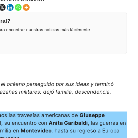
ral?
ra encontrar nuestras noticias más fácilmente.
 el océano perseguido por sus ideas y terminó
zañas militares: dejó familia, descendencia,
mos las travesías americanas de
Giuseppe
il, su encuentro con
Anita Garibaldi
, las guerras en
amilia en
Montevideo
, hasta su regreso a Europa