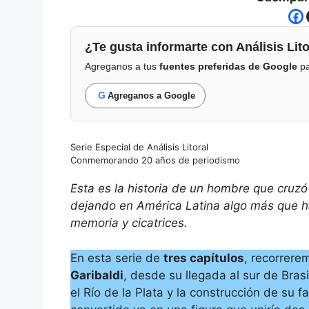
¿Te gusta informarte con Análisis Lito
Agreganos a tus
fuentes preferidas de Google
pa
G
Agreganos a Google
Serie Especial de Análisis Litoral
Conmemorando 20 años de periodismo
Esta es la historia de un hombre que cruzó
dejando en América Latina algo más que ha
memoria y cicatrices.
En esta serie de
tres capítulos
, recorrere
Garibaldi
, desde su llegada al sur de Bras
el Río de la Plata y la construcción de su f