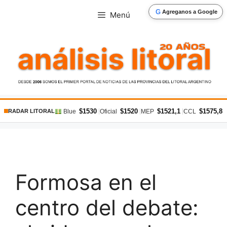
Saltar
G
Agreganos a Google
Menú
al
contenido
$1530
$1520
$1521,1
$1575,8
|
|
|
|
Blue
Oficial
MEP
CCL
RADAR LITORAL
Formosa en el
centro del debate: