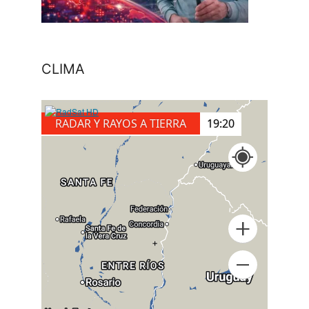
CLIMA
RADAR Y RAYOS A TIERRA
19:20
+