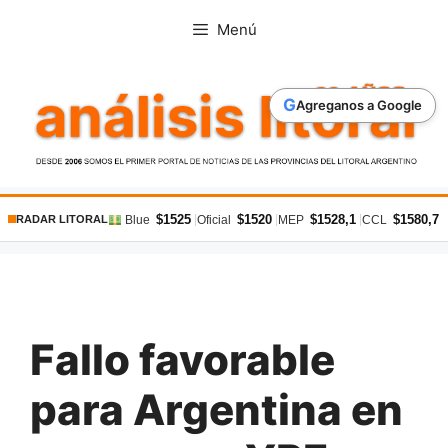
Saltar
Menú
al
contenido
G
Agreganos a Google
$1525
$1520
$1528,1
$1580,7
|
|
|
|
Blue
Oficial
MEP
CCL
RADAR LITORAL
Fallo favorable
para Argentina en