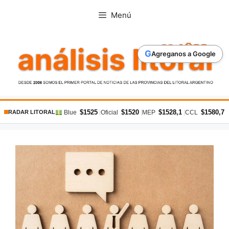
Saltar
Menú
al
contenido
G
Agreganos a Google
$1525
$1520
$1528,1
$1580,7
|
|
|
|
Blue
Oficial
MEP
CCL
RADAR LITORAL