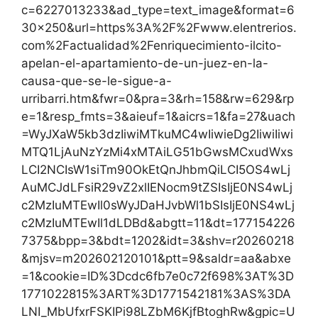
c=6227013233&ad_type=text_image&format=6
30×250&url=https%3A%2F%2Fwww.elentrerios.
com%2Factualidad%2Fenriquecimiento-ilcito-
apelan-el-apartamiento-de-un-juez-en-la-
causa-que-se-le-sigue-a-
urribarri.htm&fwr=0&pra=3&rh=158&rw=629&rp
e=1&resp_fmts=3&aieuf=1&aicrs=1&fa=27&uach
=WyJXaW5kb3dzIiwiMTkuMC4wIiwieDg2IiwiIiwi
MTQ1LjAuNzYzMi4xMTAiLG51bGwsMCxudWxs
LCI2NCIsW1siTm90OkEtQnJhbmQiLCI5OS4wLj
AuMCJdLFsiR29vZ2xlIENocm9tZSIsIjE0NS4wLj
c2MzIuMTEwIl0sWyJDaHJvbWl1bSIsIjE0NS4wLj
c2MzIuMTEwIl1dLDBd&abgtt=11&dt=177154226
7375&bpp=3&bdt=1202&idt=3&shv=r20260218
&mjsv=m202602120101&ptt=9&saldr=aa&abxe
=1&cookie=ID%3Dcdc6fb7e0c72f698%3AT%3D
1771022815%3ART%3D1771542181%3AS%3DA
LNI_MbUfxrFSKIPi98LZbM6KjfBtoghRw&gpic=U