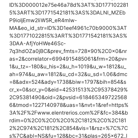
ID%3D000012e75e46a78d%3AT%3D177102281
5%3ART%3D1771542181%3AS%3DALNI_MZEb
P9ioIjEmw2liW5R_eR4mlw-
MA&eo_id_str=ID%3D1eef4961c70b9000%3AT
%3D1771022815%3ART%3D1771542181%3AS%
3DAA-AfjYoHWe46Sc-
7q3hdOZa0jBC&prev_fmts=728×90%2C0x0&nr
as=2&correlator=6994915485061&frm=20&pv=
1&u_tz=-180&u_his=2&u_h=1019&u_w=1812&u_
ah=974&u_aw=1812&u_cd=32&u_sd=1.06&dmc
=8&adx=524&ady=1738&biw=1797&bih=854&s
cr_x=0&scr_y=0&eid=42531513%2C95378429%
2C95381490&oid=2&pvsid=618465349722568
6&tmod=1227140978&uas=1&nvt=1&ref=https%
3A%2F%2Fwww.elentrerios.com%2F&fc=384&b
rdim=0%2C0%2C0%2C0%2C1812%2C0%2C181
2%2C974%2C1812%2C854&vis=1&rsz=%7C%7C
s%7C&abl=NS&fu=128&bc=31&plas=265x672_l