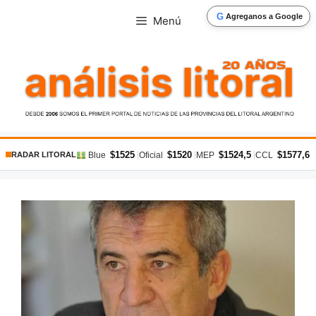
Saltar
G
Agreganos a Google
Menú
al
contenido
$1525
$1520
$1524,5
$1577,6
|
|
|
|
Blue
Oficial
MEP
CCL
RADAR LITORAL