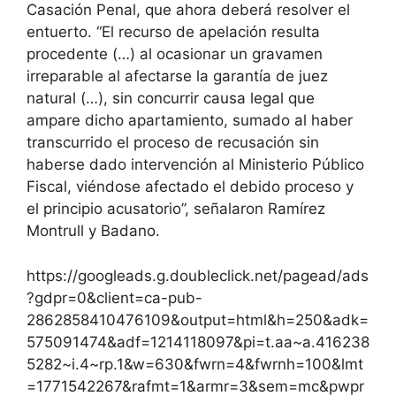
Casación Penal, que ahora deberá resolver el
entuerto. “El recurso de apelación resulta
procedente (…) al ocasionar un gravamen
irreparable al afectarse la garantía de juez
natural (…), sin concurrir causa legal que
ampare dicho apartamiento, sumado al haber
transcurrido el proceso de recusación sin
haberse dado intervención al Ministerio Público
Fiscal, viéndose afectado el debido proceso y
el principio acusatorio”, señalaron Ramírez
Montrull y Badano.
https://googleads.g.doubleclick.net/pagead/ads
?gdpr=0&client=ca-pub-
2862858410476109&output=html&h=250&adk=
575091474&adf=1214118097&pi=t.aa~a.416238
5282~i.4~rp.1&w=630&fwrn=4&fwrnh=100&lmt
=1771542267&rafmt=1&armr=3&sem=mc&pwpr